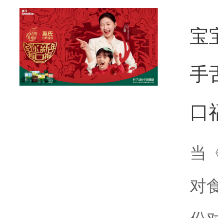
宝
手
口
当
对