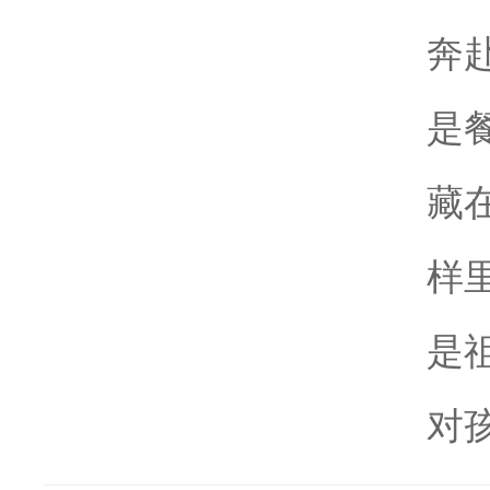
奔
是
藏
样
是
对孩