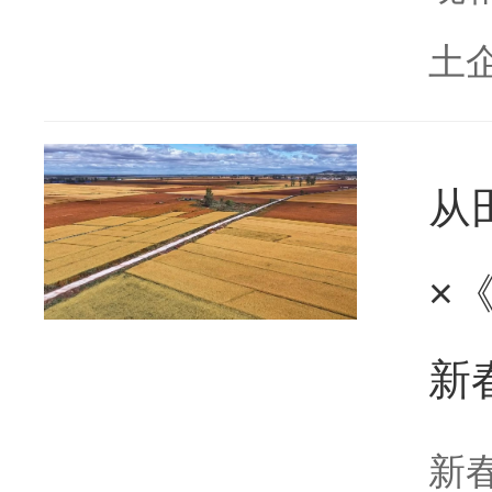
土企.
从
×
新
新