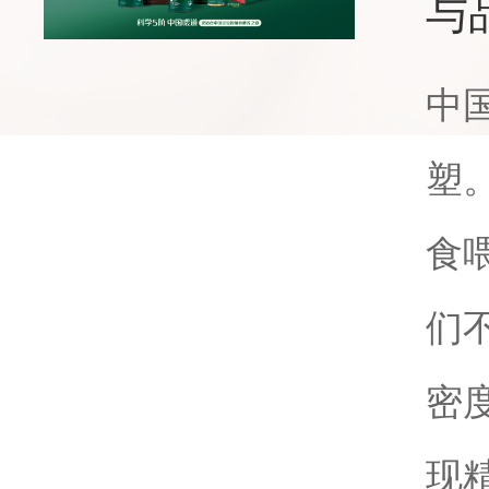
与
中
塑
食
们
密
现