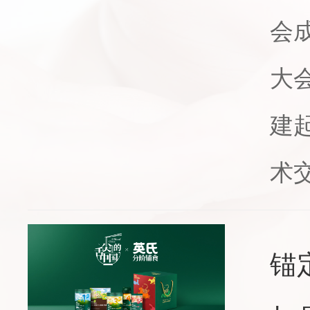
会
大
建
术交
锚