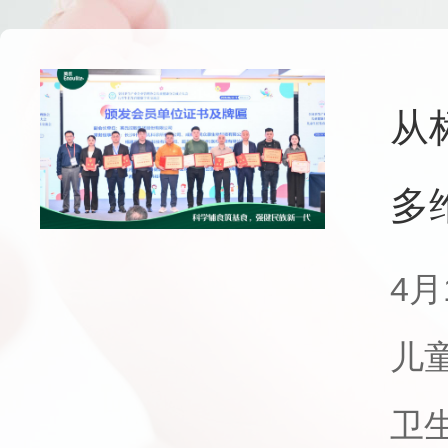
从
多
4
儿
卫